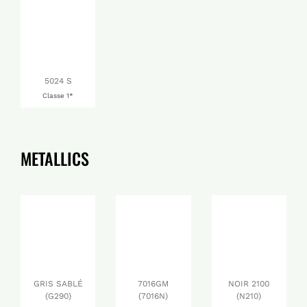
5024 S
Classe 1*
METALLICS
GRIS SABLÉ
7016GM
NOIR 2100
(G290)
(7016N)
(N210)