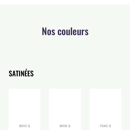
Nos couleurs
SATINÉES
9010 S
9016 S
7040 S