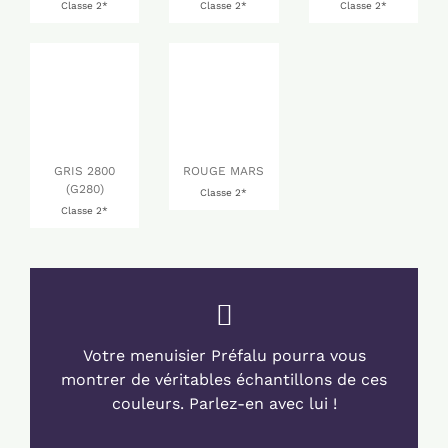
Classe 2*
Classe 2*
Classe 2*
GRIS 2800
ROUGE MARS
(G280)
Classe 2*
Classe 2*
Votre menuisier Préfalu pourra vous
montrer de véritables échantillons de ces
couleurs. Parlez-en avec lui !