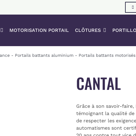
MOTORISATION PORTAIL
CLÔTURES
PORTILL
rance
-
Portails battants aluminium
-
Portails battants motorisés
CANTAL
Grâce à son savoir-faire
témoignant la qualité de
de respecter les exigence
automatismes sont certifi
20 ans contre tout vice d