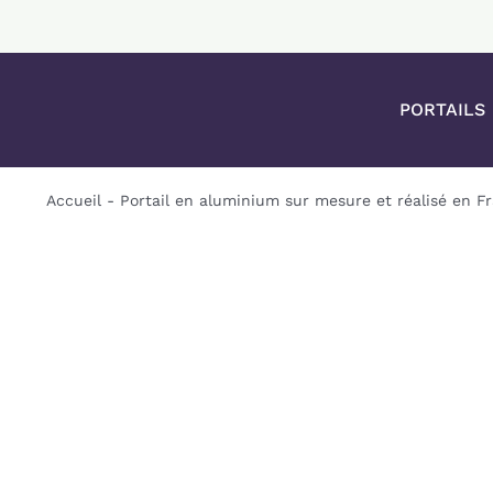
Passer
au
contenu
PORTAILS
Accueil
-
Portail en aluminium sur mesure et réalisé en F