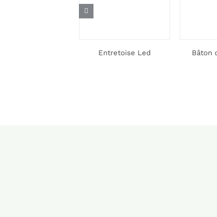
orisation de votre
Entretoise Led
Bâton 
portail