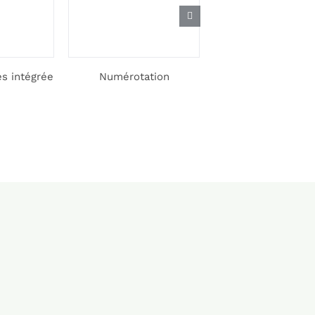
es intégrée
Numérotation
Motorisation de v
portail