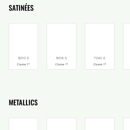
SATINÉES
9010 S
9016 S
7040 S
Classe 1*
Classe 1*
Classe 1*
METALLICS