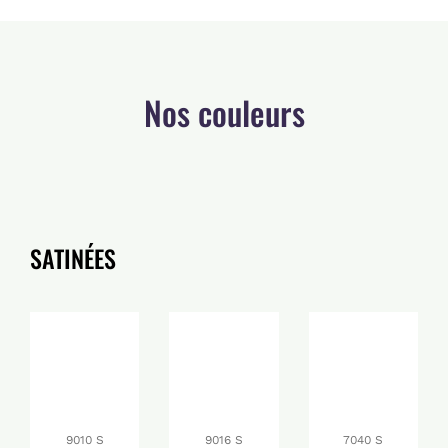
Nos couleurs
SATINÉES
9010 S
9016 S
7040 S