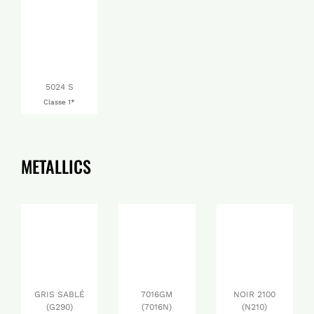
5024 S
Classe 1*
METALLICS
GRIS SABLÉ
7016GM
NOIR 2100
(G290)
(7016N)
(N210)