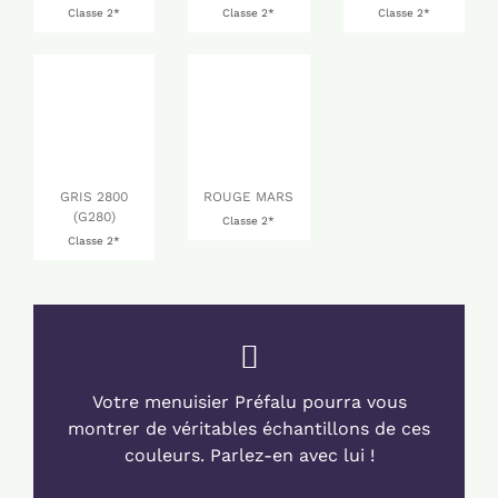
Classe 2*
Classe 2*
Classe 2*
GRIS 2800
ROUGE MARS
(G280)
Classe 2*
Classe 2*
Votre menuisier Préfalu pourra vous
montrer de véritables échantillons de ces
couleurs. Parlez-en avec lui !