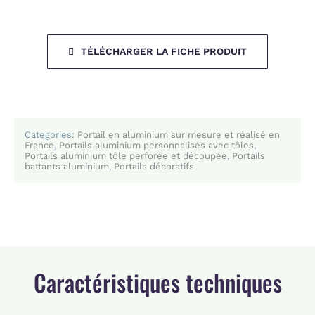
TÉLÉCHARGER LA FICHE PRODUIT
Categories:
Portail en aluminium sur mesure et réalisé en
France
,
Portails aluminium personnalisés avec tôles
,
Portails aluminium tôle perforée et découpée
,
Portails
battants aluminium
,
Portails décoratifs
Caractéristiques techniques