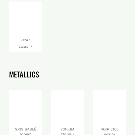
5024 S
Classe 1*
METALLICS
GRIS SABLÉ
7016GM
NOIR 2100
(G290)
(7016N)
(N210)