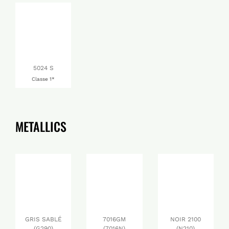
5024 S
Classe 1*
METALLICS
GRIS SABLÉ
7016GM
NOIR 2100
(G290)
(7016N)
(N210)