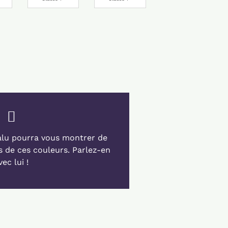
alu pourra vous montrer de
s de ces couleurs. Parlez-en
vec lui !