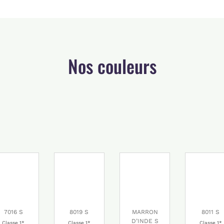
Nos couleurs
7016 S
8019 S
MARRON
8011 S
D’INDE S
Classe 1*
Classe 1*
Classe 1*