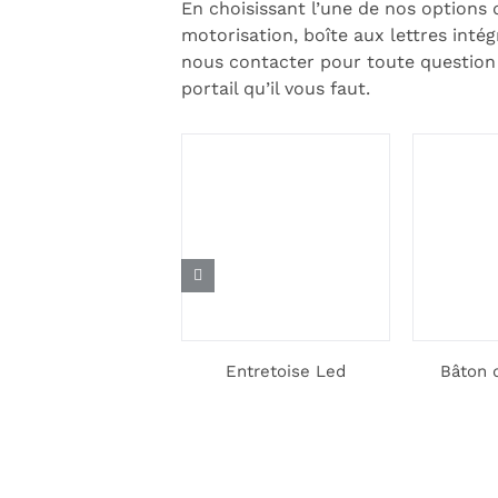
En choisissant l’une de nos options 
motorisation, boîte aux lettres inté
nous contacter pour toute question
portail qu’il vous faut.
orisation de votre
Entretoise Led
Bâton 
portail