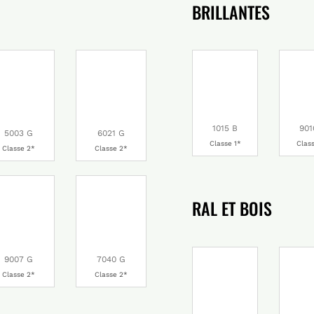
BRILLANTES
1015 B
901
5003 G
6021 G
Classe 1*
Clas
Classe 2*
Classe 2*
RAL ET BOIS
9007 G
7040 G
Classe 2*
Classe 2*