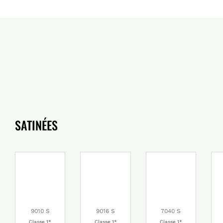
SATINÉES
9010 S
9016 S
7040 S
Classe 1*
Classe 1*
Classe 1*