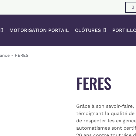
MOTORISATION PORTAIL
CLÔTURES
PORTILL
rance
-
FERES
FERES
Grâce à son savoir-faire
témoignant la qualité de
de respecter les exigence
automatismes sont certifi
20 ans contre tout vice d