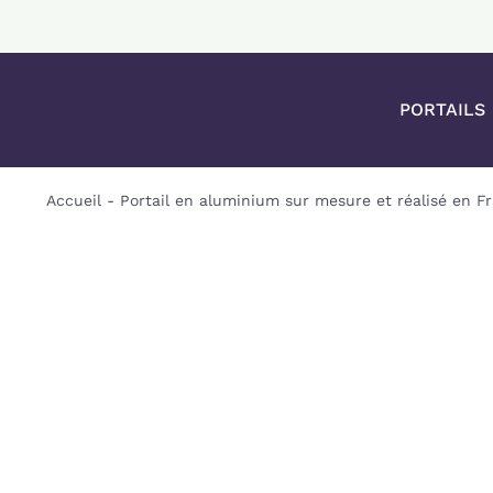
Passer
au
contenu
PORTAILS
Accueil
-
Portail en aluminium sur mesure et réalisé en F