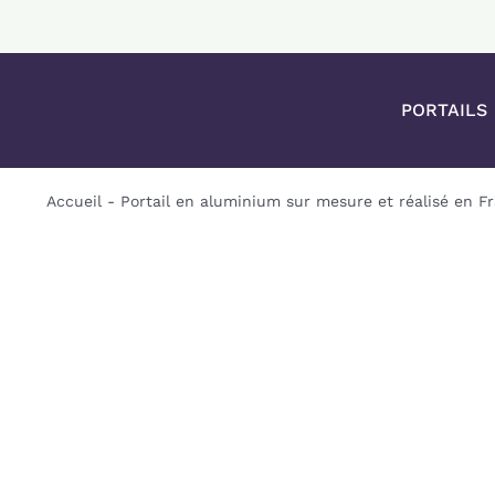
Passer
au
contenu
PORTAILS
Accueil
-
Portail en aluminium sur mesure et réalisé en F