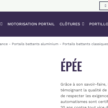
MOTORISATION PORTAIL
CLÔTURES
PORTILL
rance
-
Portails battants aluminium
-
Portails battants classique
ÉPÉE
Grâce à son savoir-faire
témoignant la qualité de
de respecter les exigence
automatismes sont certifi
20 ans contre tout vice d