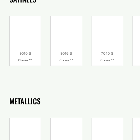
9010 S
9016 S
7040 S
Classe 1*
Classe 1*
Classe 1*
METALLICS