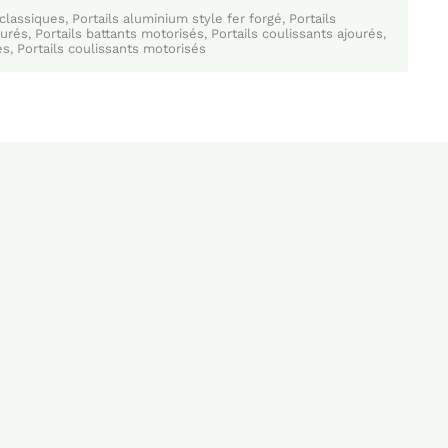
 classiques
,
Portails aluminium style fer forgé
,
Portails
ourés
,
Portails battants motorisés
,
Portails coulissants ajourés
,
es
,
Portails coulissants motorisés