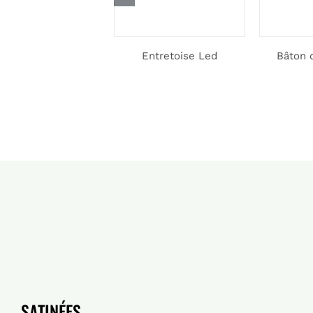
orisation de votre
Entretoise Led
Bâton 
portail
SATINÉES