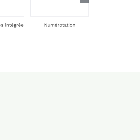
es intégrée
Numérotation
Motorisation de v
portail