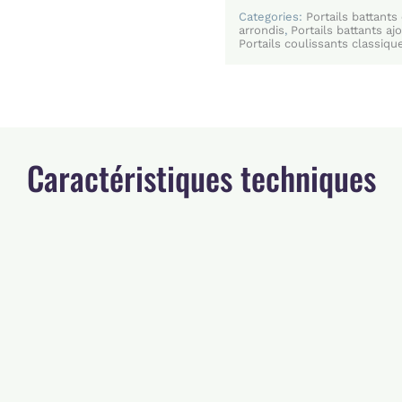
Categories:
Portails battants
arrondis
,
Portails battants aj
Portails coulissants classiqu
Caractéristiques techniques